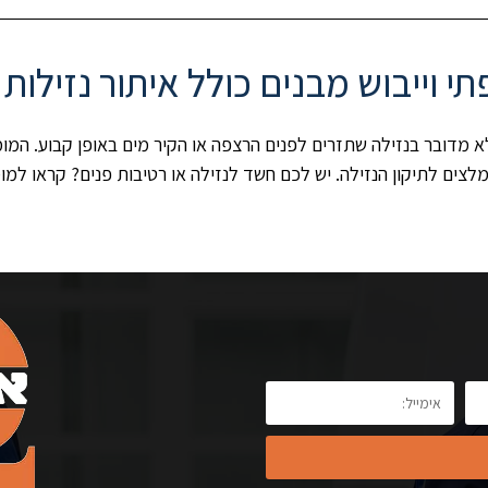
ילה. יש לכם חשד לנזילה או רטיבות פנים? קראו למומחים של Omegary ייבוש תת רצפתי ויי