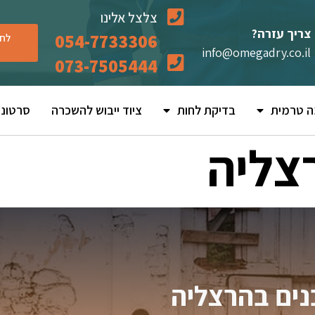
צלצל אלינו
צריך עזרה?
054-7733306
לחץ
info@omegadry.co.il
073-7505444
ה טרמית
בדיקת לחות
ציוד ייבוש להשכרה
סרטוני
צליה
נים בהרצליה