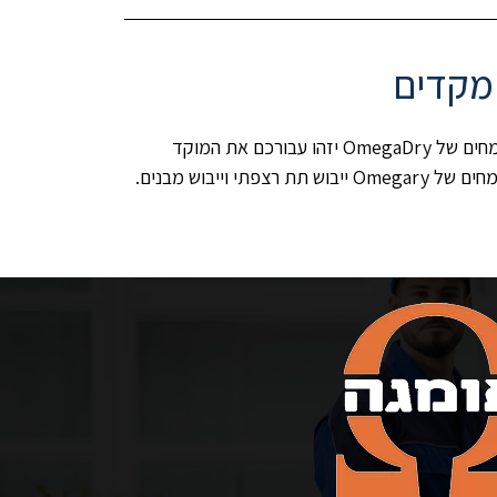
לפני שתיכנסו למשימה של ייבוש תת רצפתי, ודאו שלא מדובר בנזילה שתזרים לפנים הרצפה או הקיר מים באופן קבוע. המומחים של OmegaDry יזהו עבורכם את המוקד
בוש מבנים.