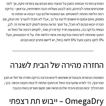
הפתרון המרכזי מבוסס כמובן על מכונת יבוש מבנים עם צינורות יניקה, אך לפני
שמכניסים אותה לבתיכם, נהוג לבצע פעולות הכנה תשתיתיות, ובראשן – בדיקת
רמת הלחות מתחת למשטחים. אם המשטח שלכם עבר הצפה או ספיגת מי
גשמים, אתם אמנם הראשונים לדעת על כך, אבל לא תוכלו להעריך מה הנזק, וגם
חברת ייבוש מבנים לא תוכל, על סמך מראה עיניים לספק לכם שירות זה. לכן,
נעשית בדיקה בה, באמצעות חריר קידוח דק מאד, לוקחים דגימה של החול או
החצץ שמתחת למרצפות ובודקים את אחוזי הלחות שלו. על פי הממצאים, מעל
3% לחוץ בחצץ ומעל 6% לחות בחול, יש ליישם פתרון ייבוש מבנים.
החזרה מהירה של הבית לשגרה
השמטת הצינורות והבאנדים ששימשו לייבוש והרצת בדיקה חוזרת של חול או חצץ
מהריצוף, כדי לוודא שתערובת החול או החצץ מתחת לרצפה תקינה ויבשה. בכך,
תם תהליך יבוש מבנים והבית שלכם מהווה שוב מקום מגורים בטוח כבעבר.
OmegaDry – ייבוש תת רצפתי