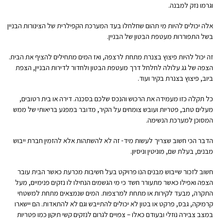
וגרמו נזק למבנה.
אלה יכולים להיות מי תהום שחלחלו בעד המערכת הקפילרית של הצינורות הבניין
בשל התפוררות מעטפת הבטון של הבניין.
זה יכול להיות פיצוץ בצנרת מתחת לרצפה, ואז המים מתחילים להציף את הבית.
הצפה של גג עלולה לחלחל דרך מעטפת הבטון ולחדור לדירות הבניין, הצפת
ביוב, פיצוץ בצנרת בקיר ועוד.
כל תקלה כזו מעמידה את הרכוש והנכס שלכם בסכנה. דירה או בית רטובים,
מעלים טחב, פטריות ועובש צומחים על הקיר, מדובר במפגע בריאותי של ממש
המסוכן למערכת הנשימה.
הדבר הכי חשוב שצריך לעשות מיד- זה לא להשתהות אלא להזמין חברת ייבוש
מבנים, בעלת שם, מוניטין וניסיון.
חשוב לזכור שייבוש מבנים הנו פרויקט בעל חשיבות מכרעת כאשר הבית עובר
הצפה ואפילו כאשר מתעורר חשד כי מי הגשמים הנחילו לו נזקים פנימיים, מעל
התקרה, מבעד לקירות או מתחת למרצפות. המים שנמצאים מתחת למשטחי
קרמיקה, גבס, פרקט או בטון לא יכולים להתייבש וגם לא להתאדות. הם יישארו
במצב צבירה נוזלי ובעודם כאלו – צפויים לגרום לנזקים קשי תיקון כמו פטריות