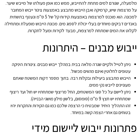
מלמעלה, שגורם למים מתחת להתייבש, ממש כמו אופן פעולתו של מייבש שיער.
על מרצפות שיש, קרמיקה ואבן הייבוש מתבצע באמצעות צינור ייבוש המחובר
למכונה. הוא מוכנס למרצפות באמצעות קידוח קל של 5 ס"מ ונעטף בתשתית
באנדים דביקים מיוחדים בעלי יכולת לספוג מים. מכונת הייבוש מופעלת ומתחילה
לקלוט את המים שמתחת למרצפות, מבעד לקירות ומעל לתקרות.
ייבוש מבנים – היתרונות
ניתן לטייל ולקיים שגרה מלאה בבית במהלך ייבוש מבנים. צינורות היניקה
עטופים לחלוטין ואינם מהווים מכשול.
הייבוש מתבצע ביעילות ובקלות רבה. בתוך מספר דקות המשטח שאתם
מעוניינים לייבש נקי ממים.
ניתן ליישם על כל סוגי המשטחים, החל מריצוף שמתחתיו יש חול ועד ריצוף
שמתחתיו יש חצץ 9 מ"מ (סומסום, בלשון מילון מושגי הבנייה).
זהו התהליך היחיד שמבטיח כי הרצפה שלכם כמו גם הקירות והתקרות יהיו
בטוחים גם אחרי הצפה קשה במיוחד.
פתרונות ייבוש ליישום מידי